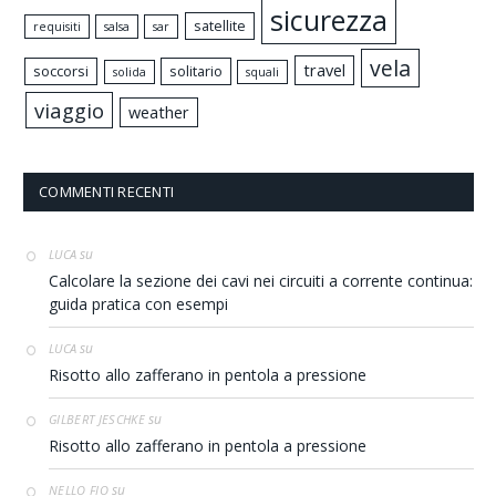
sicurezza
satellite
requisiti
salsa
sar
vela
travel
soccorsi
solitario
solida
squali
viaggio
weather
COMMENTI RECENTI
su
LUCA
Calcolare la sezione dei cavi nei circuiti a corrente continua:
guida pratica con esempi
su
LUCA
Risotto allo zafferano in pentola a pressione
su
GILBERT JESCHKE
Risotto allo zafferano in pentola a pressione
su
NELLO FIO