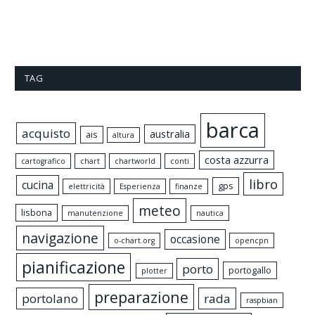
TAG
barca
acquisto
australia
ais
altura
costa azzurra
cartografico
chart
chartworld
conti
libro
cucina
gps
elettricità
Esperienza
finanze
meteo
lisbona
manutenzione
nautica
navigazione
occasione
o-chart.org
opencpn
pianificazione
porto
portogallo
plotter
preparazione
portolano
rada
raspbian