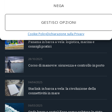
NEGA
RECENT POSTS
GESTISCI OPZIONI
Cookie Policy
Dichiarazione sulla Privacy
05/01/2026
Panama in barca a vela: logistica, marina e
consigli pratici
28/10/2025
Corso di manovre: sicurezza e controllo in porto
04/04/2025
Starlink in barca a vela: la rivoluzione della
connettività in mare
06/03/2025
Onda lunga o corta? Ecco come valutare lo stato