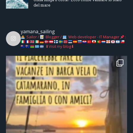
del mare
yamana_sailing
Sailor /
Blogger /
Web developer - IT Manager
:
⬇Visit my blog⬇