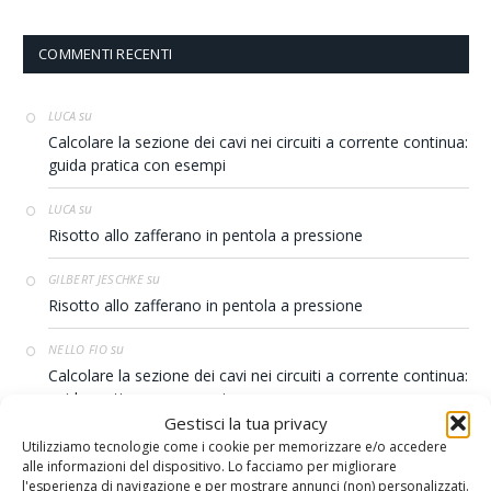
COMMENTI RECENTI
su
LUCA
Calcolare la sezione dei cavi nei circuiti a corrente continua:
guida pratica con esempi
su
LUCA
Risotto allo zafferano in pentola a pressione
su
GILBERT JESCHKE
Risotto allo zafferano in pentola a pressione
su
NELLO FIO
Calcolare la sezione dei cavi nei circuiti a corrente continua:
guida pratica con esempi
Gestisci la tua privacy
su
THOMAS SV CARMINA
Utilizziamo tecnologie come i cookie per memorizzare e/o accedere
alle informazioni del dispositivo. Lo facciamo per migliorare
Contest 38S – Conyplex
l'esperienza di navigazione e per mostrare annunci (non) personalizzati.