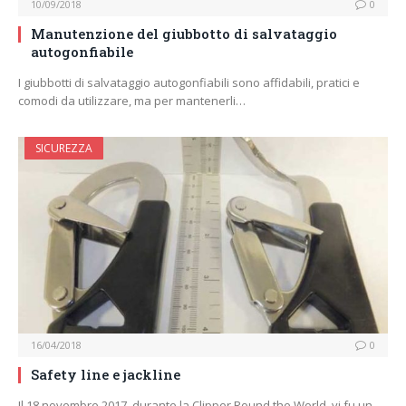
10/09/2018
0
Manutenzione del giubbotto di salvataggio
autogonfiabile
I giubbotti di salvataggio autogonfiabili sono affidabili, pratici e
comodi da utilizzare, ma per mantenerli…
SICUREZZA
16/04/2018
0
Safety line e jackline
Il 18 novembre 2017, durante la Clipper Round the World, vi fu un