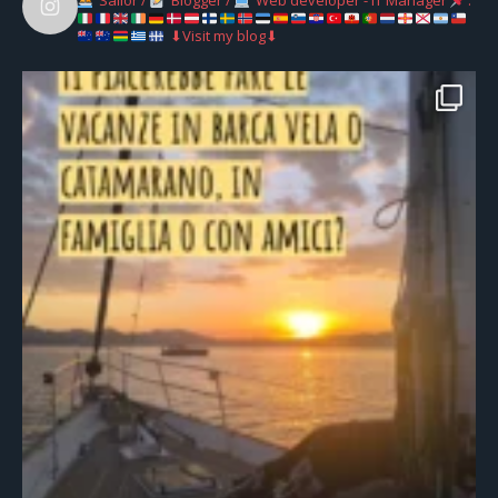
Sailor /
Blogger /
Web developer - IT Manager
:
⬇Visit my blog⬇