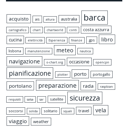
barca
acquisto
australia
ais
altura
costa azzurra
cartografico
chart
chartworld
conti
libro
cucina
gps
elettricità
Esperienza
finanze
meteo
lisbona
manutenzione
nautica
navigazione
occasione
o-chart.org
opencpn
pianificazione
porto
portogallo
plotter
preparazione
portolano
rada
raspbian
sicurezza
satellite
requisiti
salsa
sar
vela
travel
soccorsi
solitario
solida
squali
viaggio
weather