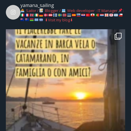
yamana_sailing
Sailor /
Blogger /
Web developer - IT Manager
:
⬇Visit my blog⬇