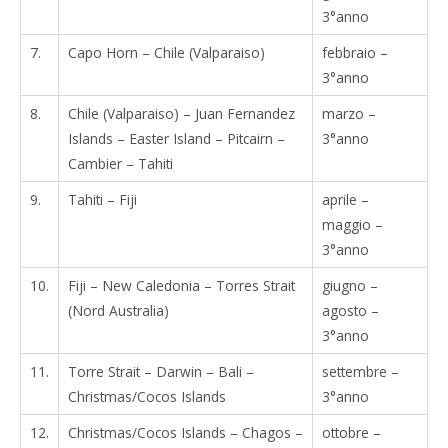
3°anno
7.
Capo Horn – Chile (Valparaiso)
febbraio –
3°anno
8.
Chile (Valparaiso) – Juan Fernandez
marzo –
Islands – Easter Island – Pitcairn –
3°anno
Cambier – Tahiti
9.
Tahiti – Fiji
aprile –
maggio –
3°anno
10.
Fiji – New Caledonia – Torres Strait
giugno –
(Nord Australia)
agosto –
3°anno
11.
Torre Strait – Darwin – Bali –
settembre –
Christmas/Cocos Islands
3°anno
12.
Christmas/Cocos Islands – Chagos –
ottobre –