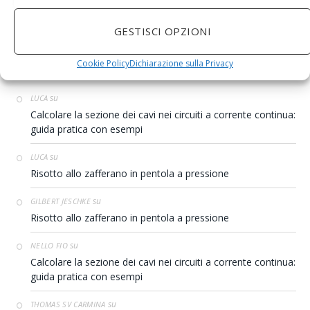
viaggio
weather
GESTISCI OPZIONI
COMMENTI RECENTI
Cookie Policy
Dichiarazione sulla Privacy
su
LUCA
Calcolare la sezione dei cavi nei circuiti a corrente continua:
guida pratica con esempi
su
LUCA
Risotto allo zafferano in pentola a pressione
su
GILBERT JESCHKE
Risotto allo zafferano in pentola a pressione
su
NELLO FIO
Calcolare la sezione dei cavi nei circuiti a corrente continua:
guida pratica con esempi
su
THOMAS SV CARMINA