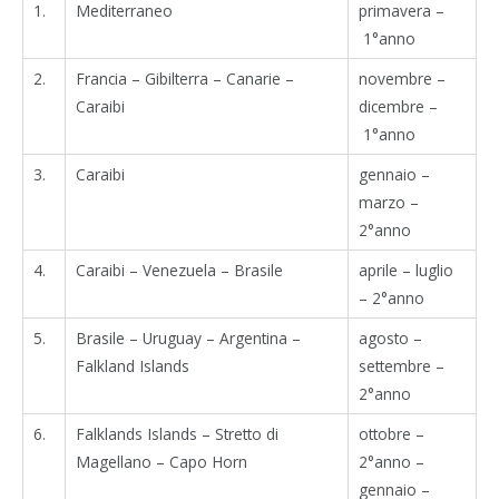
1.
Mediterraneo
primavera –
1°anno
2.
Francia – Gibilterra – Canarie –
novembre –
Caraibi
dicembre –
1°anno
3.
Caraibi
gennaio –
marzo –
2°anno
4.
Caraibi – Venezuela – Brasile
aprile – luglio
– 2°anno
5.
Brasile – Uruguay – Argentina –
agosto –
Falkland Islands
settembre –
2°anno
6.
Falklands Islands – Stretto di
ottobre –
Magellano – Capo Horn
2°anno –
gennaio –