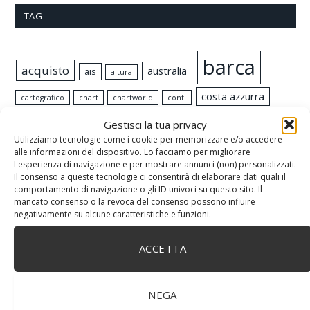
TAG
barca
acquisto
australia
ais
altura
costa azzurra
cartografico
chart
chartworld
conti
libro
cucina
gps
Gestisci la tua privacy
elettricità
Esperienza
finanze
Utilizziamo tecnologie come i cookie per memorizzare e/o accedere
meteo
lisbona
manutenzione
nautica
alle informazioni del dispositivo. Lo facciamo per migliorare
l'esperienza di navigazione e per mostrare annunci (non) personalizzati.
navigazione
occasione
Il consenso a queste tecnologie ci consentirà di elaborare dati quali il
o-chart.org
opencpn
comportamento di navigazione o gli ID univoci su questo sito. Il
pianificazione
mancato consenso o la revoca del consenso possono influire
porto
portogallo
plotter
negativamente su alcune caratteristiche e funzioni.
preparazione
portolano
rada
raspbian
ACCETTA
sicurezza
satellite
requisiti
salsa
sar
vela
travel
soccorsi
solitario
NEGA
solida
squali