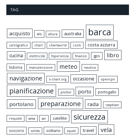
TAG
barca
acquisto
australia
ais
altura
costa azzurra
cartografico
chart
chartworld
conti
libro
cucina
gps
elettricità
Esperienza
finanze
meteo
lisbona
manutenzione
nautica
navigazione
occasione
o-chart.org
opencpn
pianificazione
porto
portogallo
plotter
preparazione
portolano
rada
raspbian
sicurezza
satellite
requisiti
salsa
sar
vela
travel
soccorsi
solitario
solida
squali