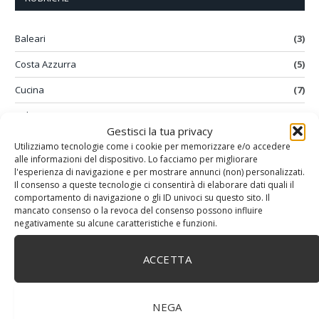
Baleari
(3)
Costa Azzurra
(5)
Cucina
(7)
Cultura
(3)
Gestisci la tua privacy
Film
(1)
Utilizziamo tecnologie come i cookie per memorizzare e/o accedere
alle informazioni del dispositivo. Lo facciamo per migliorare
In attesa della partenza
(10)
l'esperienza di navigazione e per mostrare annunci (non) personalizzati.
Il consenso a queste tecnologie ci consentirà di elaborare dati quali il
La scelta della barca
(18)
comportamento di navigazione o gli ID univoci su questo sito. Il
mancato consenso o la revoca del consenso possono influire
Libri
(11)
negativamente su alcune caratteristiche e funzioni.
Navigazione
(31)
ACCETTA
Oceano Indiano
(1)
Portolano
(9)
NEGA