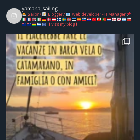
yamana_sailing
Sailor /
Blogger /
Web developer - IT Manager
:
⬇Visit my blog⬇