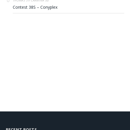
su
THOMAS SV CARMINA
Contest 38S – Conyplex
RECENT POSTS