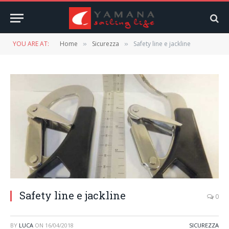
YOU ARE AT:
Home
Sicurezza
Safety line e jackline
»
»
Safety line e jackline
0
BY
LUCA
ON
16/04/2018
SICUREZZA