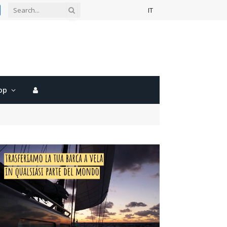
IT
gram
acebook
op