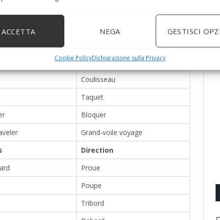
Ecoute
Winch, treuil
ACCETTA
NEGA
GESTISCI OPZ
dle
Levier
Cookie Policy
Dichiarazione sulla Privacy
Manille
Coulisseau
Taquet
er
Bloquer
aveler
Grand-voile voyage
s
Direction
ard
Proue
Poupe
Tribord