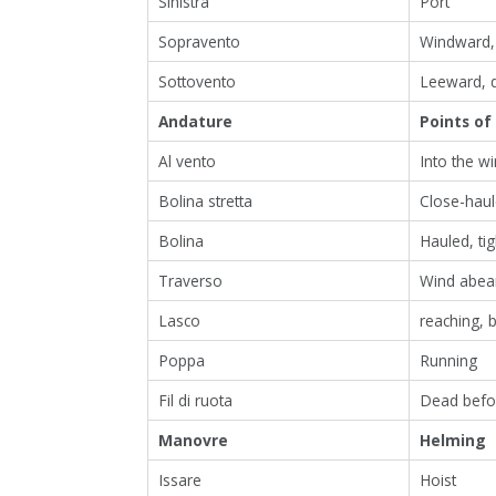
Sinistra
Port
Sopravento
Windward,
Sottovento
Leeward, 
Andature
Points of 
Al vento
Into the w
Bolina stretta
Close-hau
Bolina
Hauled, tig
Traverso
Wind abea
Lasco
reaching, 
Poppa
Running
Fil di ruota
Dead befo
Manovre
Helming
Issare
Hoist