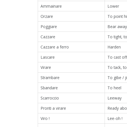
Ammainare
Lower
Orzare
To point hi
Poggiare
Bear away
Cazzare
To tight, t
Cazzare a ferro
Harden
Lascare
To cast off
Virare
To tack, t
Strambare
To gibe / j
Sbandare
To heel
Scarroccio
Leeway
Pronti a virare
Ready abo
Viro !
Lee-oh !