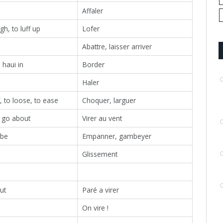
Affaler
gh, to luff up
Lofer
Abattre, laisser arriver
o haui in
Border
Haler
, to loose, to ease
Choquer, larguer
o go about
Virer au vent
ibe
Empanner, gambeyer
Glissement
ut
Paré a virer
On vire !