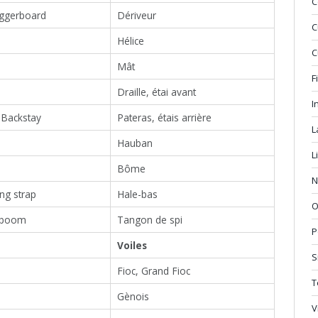
C
ggerboard
Dériveur
C
Hélice
C
Mât
F
Draille, étai avant
I
 Backstay
Pateras, étais arrière
L
Hauban
L
Bôme
N
ing strap
Hale-bas
O
 boom
Tangon de spi
P
Voiles
S
Fioc, Grand Fioc
T
Gènois
V