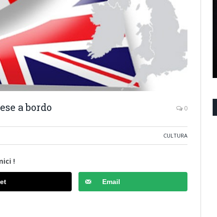
ese a bordo
0
CULTURA
ici !
et
Email