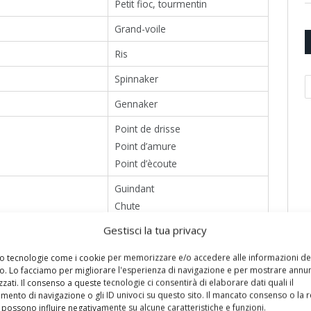
Petit fioc, tourmentin
Grand-voile
Ris
Spinnaker
A
Gennaker
Point de drisse
Point d’amure
Point d’ècoute
Guindant
Chute
Bordure
Gestisci la tua privacy
Hale-bas de chute
mo tecnologie come i cookie per memorizzare e/o accedere alle informazioni de
vo. Lo facciamo per migliorare l'esperienza di navigazione e per mostrare annun
rigging
Gréement courant
zati. Il consenso a queste tecnologie ci consentirà di elaborare dati quali il
ento di navigazione o gli ID univoci su questo sito. Il mancato consenso o la 
Drisse
possono influire negativamente su alcune caratteristiche e funzioni.