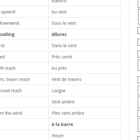
Babord
 upwind
Au vent
downwind
Sous le vent
sailing
Allures
ind
Dans le vent
led
Près serré
ht reach
Au près
m, beam reach
Vent de travers
broad reach
Largue
Vent arrière
re the wind
Plen vent arrière
A la barre
Hisser