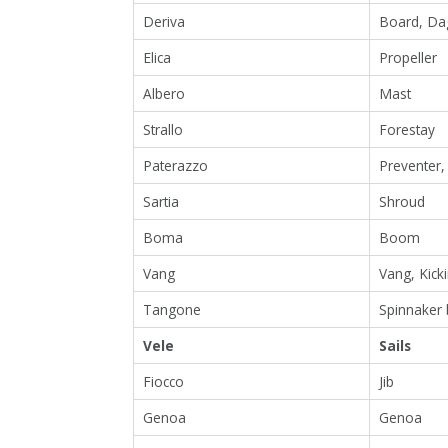
Deriva
Board, Da
Elica
Propeller
Albero
Mast
Strallo
Forestay
Paterazzo
Preventer,
Sartia
Shroud
Boma
Boom
Vang
Vang, Kick
Tangone
Spinnaker
Vele
Sails
Fiocco
Jib
Genoa
Genoa