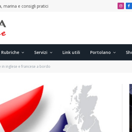
, marina e consigli pratici
Insta
F
Rubriche
Servizi
Link utili
Portolano
Sh
in inglese e francese a bordo