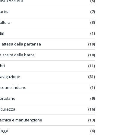
osta Azzurra
(5)
ucina
(7)
ultura
(3)
ilm
(1)
n attesa della partenza
(10)
a scelta della barca
(18)
ibri
(11)
avigazione
(31)
ceano Indiano
(1)
ortolano
(9)
icurezza
(16)
ecnica e manutenzione
(13)
iaggi
(6)