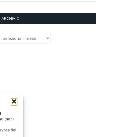
ARCHIVIO
RCHIVIO
l
ci (non)
revoca del