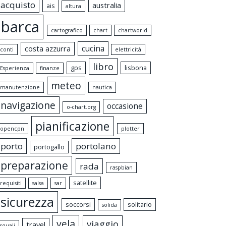
acquisto
australia
ais
altura
barca
cartografico
chart
chartworld
cucina
costa azzurra
conti
elettricità
libro
gps
lisbona
Esperienza
finanze
meteo
manutenzione
nautica
navigazione
occasione
o-chart.org
pianificazione
opencpn
plotter
porto
portolano
portogallo
preparazione
rada
raspbian
satellite
requisiti
salsa
sar
sicurezza
soccorsi
solitario
solida
vela
viaggio
travel
squali