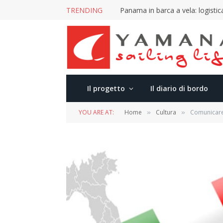
TRENDING
Panama in barca a vela: logistica
Il progetto
Il diario di bordo
YOU ARE AT:
Home
Cultura
Comunicare 
»
»