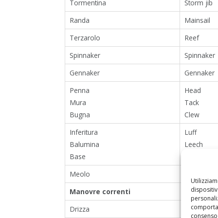
Tormentina
Storm jib
Randa
Mainsail
Terzarolo
Reef
Spinnaker
Spinnaker
Gennaker
Gennaker
Penna
Head
Mura
Tack
Bugna
Clew
Inferitura
Luff
Balumina
Leech
Base
Foot
Meolo
Leech line
Utilizzia
dispositi
Manovre correnti
Running 
personaliz
comportam
Drizza
Halyard
consenso 