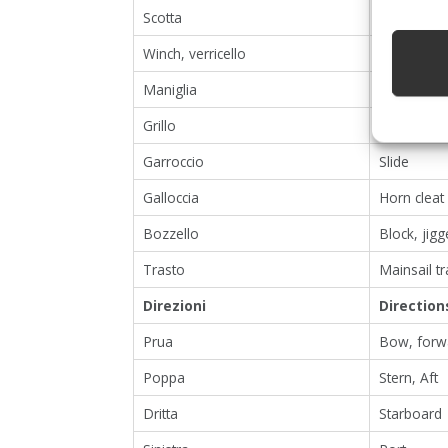
Scotta
Sheet
Winch, verricello
Winch
Maniglia
Winch han
Grillo
Shackle
Garroccio
Slide
Galloccia
Horn cleat
Bozzello
Block, jigg
Trasto
Mainsail tr
Direzioni
Direction
Prua
Bow, forw
Poppa
Stern, Aft
Dritta
Starboard