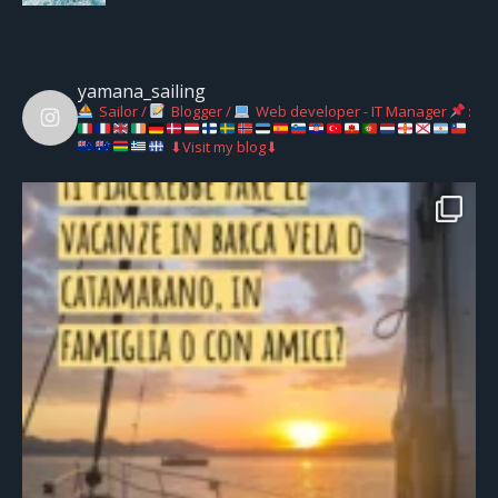
yamana_sailing
Sailor /
Blogger /
Web developer - IT Manager
:
⬇Visit my blog⬇