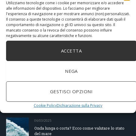
Utilizziamo tecnologie come i cookie per memorizzare e/o accedere
alle informazioni del dispositivo. Lo facciamo per migliorare
l'esperienza di navigazione e per mostrare annunci (non) personalizzati.
RECENT POSTS
Il consenso a queste tecnologie ci consentirà di elaborare dati quali il
comportamento di navigazione o gli ID univoci su questo sito. Il
mancato consenso o la revoca del consenso possono influire
negativamente su alcune caratteristiche e funzioni.
05/01/2026
Panama in barca a vela: logistica, marina e
consigli pratici
ACCETTA
28/10/2025
NEGA
Corso di manovre: sicurezza e controllo in porto
GESTISCI OPZIONI
04/04/2025
Starlink in barca a vela: la rivoluzione della
connettività in mare
Cookie Policy
Dichiarazione sulla Privacy
06/03/2025
Onda lunga o corta? Ecco come valutare lo stato
del mare