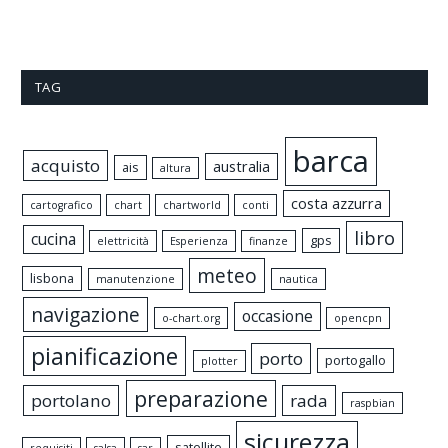
TAG
barca
acquisto
australia
ais
altura
costa azzurra
cartografico
chart
chartworld
conti
libro
cucina
gps
elettricità
Esperienza
finanze
meteo
lisbona
manutenzione
nautica
navigazione
occasione
o-chart.org
opencpn
pianificazione
porto
portogallo
plotter
preparazione
portolano
rada
raspbian
sicurezza
satellite
requisiti
salsa
sar