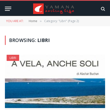
YOU ARE AT:
Home
Category: "Libri" (Page 2)
»
BROWSING:
LIBRI
LIBRI