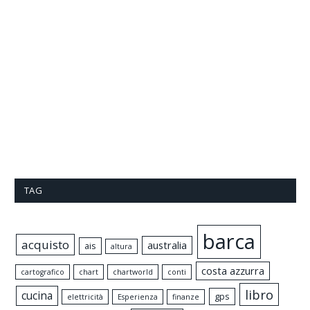
TAG
barca
acquisto
australia
ais
altura
costa azzurra
cartografico
chart
chartworld
conti
libro
cucina
gps
elettricità
Esperienza
finanze