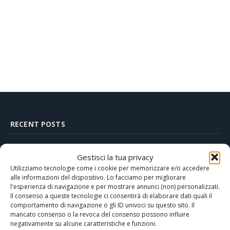
RECENT POSTS
Gestisci la tua privacy
05/01/2026
Utilizziamo tecnologie come i cookie per memorizzare e/o accedere
Panama in barca a vela: logistica, marina e
alle informazioni del dispositivo. Lo facciamo per migliorare
consigli pratici
l'esperienza di navigazione e per mostrare annunci (non) personalizzati.
Il consenso a queste tecnologie ci consentirà di elaborare dati quali il
comportamento di navigazione o gli ID univoci su questo sito. Il
28/10/2025
mancato consenso o la revoca del consenso possono influire
Corso di manovre: sicurezza e controllo in porto
negativamente su alcune caratteristiche e funzioni.