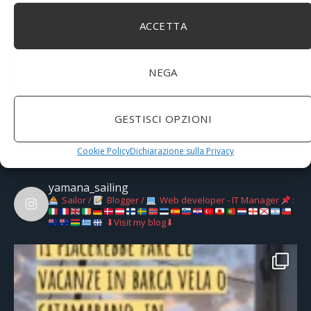
ACCETTA
04/04/2025
Starlink in barca a vela: la rivoluzione della
connettività in mare
NEGA
06/03/2025
Onda lunga o corta? Ecco come valutare lo stato
GESTISCI OPZIONI
del mare
Cookie Policy
Dichiarazione sulla Privacy
yamana_sailing
Sailor /
Blogger /
Web developer - IT Manager
:
⬇Visit my blog⬇