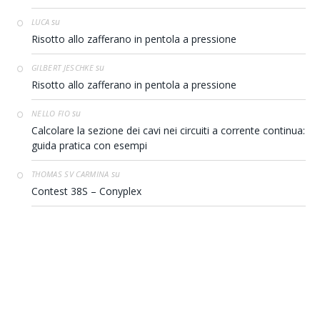
su
LUCA
Risotto allo zafferano in pentola a pressione
su
GILBERT JESCHKE
Risotto allo zafferano in pentola a pressione
su
NELLO FIO
Calcolare la sezione dei cavi nei circuiti a corrente continua:
guida pratica con esempi
su
THOMAS SV CARMINA
Contest 38S – Conyplex