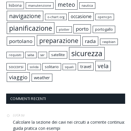
meteo
lisbona
manutenzione
nautica
navigazione
occasione
o-chart.org
opencpn
pianificazione
porto
portogallo
plotter
preparazione
portolano
rada
raspbian
sicurezza
satellite
requisiti
salsa
sar
vela
travel
soccorsi
solitario
solida
squali
viaggio
weather
COMMENTI RECENTI
su
LUCA
Calcolare la sezione dei cavi nei circuiti a corrente continua:
guida pratica con esempi