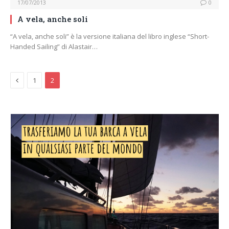
17/07/2013
0
A vela, anche soli
“A vela, anche soli” è la versione italiana del libro inglese “Short-
Handed Sailing” di Alastair…
Previous
1
2