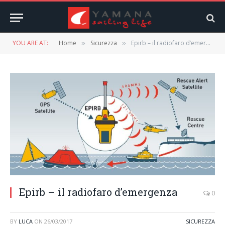
YOU ARE AT:
Home
Sicurezza
Epirb – il radiofaro d’emergenza
»
»
Epirb – il radiofaro d’emergenza
0
BY
LUCA
ON
26/03/2017
SICUREZZA