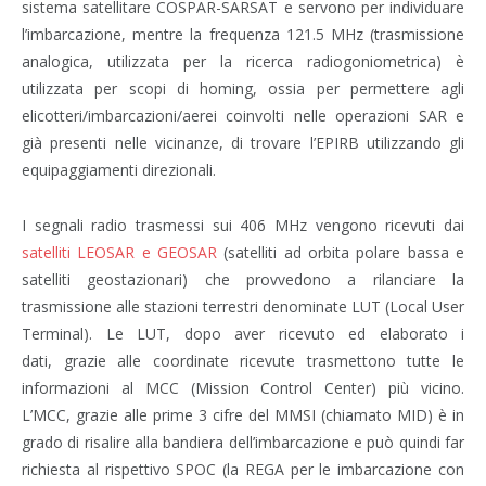
sistema satellitare COSPAR-SARSAT e servono per individuare
l’imbarcazione, mentre la frequenza 121.5 MHz (trasmissione
analogica, utilizzata per la ricerca radiogoniometrica) è
utilizzata per scopi di homing, ossia per permettere agli
elicotteri/imbarcazioni/aerei coinvolti nelle operazioni SAR e
già presenti nelle vicinanze, di trovare l’EPIRB utilizzando gli
equipaggiamenti direzionali.
I segnali radio trasmessi sui 406 MHz vengono ricevuti dai
satelliti LEOSAR e GEOSAR
(satelliti ad orbita polare bassa e
satelliti geostazionari) che provvedono a rilanciare la
trasmissione alle stazioni terrestri denominate LUT (Local User
Terminal). Le LUT, dopo aver ricevuto ed elaborato i
dati, grazie alle coordinate ricevute trasmettono tutte le
informazioni al MCC (Mission Control Center) più vicino.
L’MCC, grazie alle prime 3 cifre del MMSI (chiamato MID) è in
grado di risalire alla bandiera dell’imbarcazione e può quindi far
richiesta al rispettivo SPOC (la REGA per le imbarcazione con