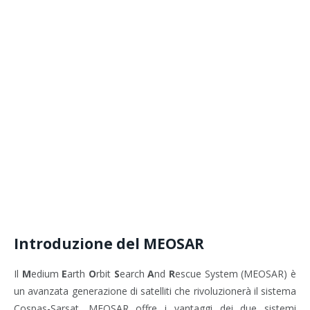
Introduzione del MEOSAR
Il
M
edium
E
arth
O
rbit
S
earch
A
nd
R
escue System (MEOSAR) è
un avanzata generazione di satelliti che rivoluzionerà il sistema
Cospas-Sarsat. MEOSAR offre i vantaggi dei due sistemi