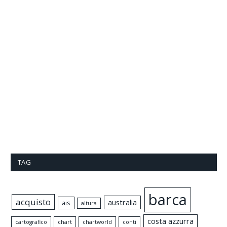
TAG
barca
acquisto
australia
ais
altura
costa azzurra
cartografico
chart
chartworld
conti