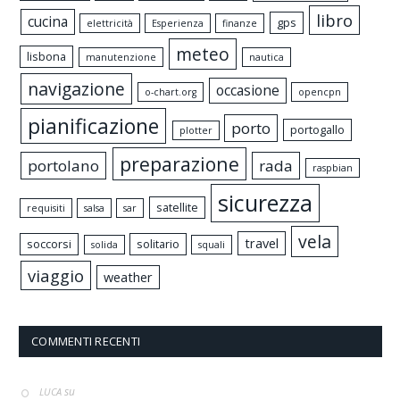
libro
cucina
gps
elettricità
Esperienza
finanze
meteo
lisbona
manutenzione
nautica
navigazione
occasione
o-chart.org
opencpn
pianificazione
porto
portogallo
plotter
preparazione
portolano
rada
raspbian
sicurezza
satellite
requisiti
salsa
sar
vela
travel
soccorsi
solitario
solida
squali
viaggio
weather
COMMENTI RECENTI
su
LUCA