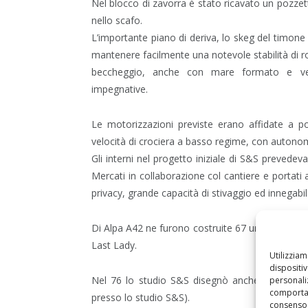
Nel blocco di zavorra è stato ricavato un pozzett
nello scafo.
L’importante piano di deriva, lo skeg del timone 
mantenere facilmente una notevole stabilità di rot
beccheggio, anche con mare formato e ven
impegnative.
Le motorizzazioni previste erano affidate a 
velocità di crociera a basso regime, con autonomi
Gli interni nel progetto iniziale di S&S prevedeva
Mercati in collaborazione col cantiere e portati a
privacy, grande capacità di stivaggio ed innegabi
Di Alpa A42 ne furono costruite 67 unità e l’ult
Last Lady.
Utilizzia
dispositi
Nel 76 lo studio S&S disegnò anche il progetto 
personaliz
comportam
presso lo studio S&S).
consenso 