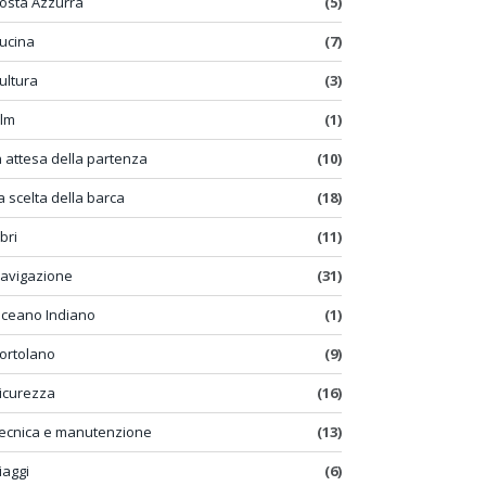
osta Azzurra
(5)
ucina
(7)
ultura
(3)
ilm
(1)
n attesa della partenza
(10)
a scelta della barca
(18)
ibri
(11)
avigazione
(31)
ceano Indiano
(1)
ortolano
(9)
icurezza
(16)
ecnica e manutenzione
(13)
iaggi
(6)