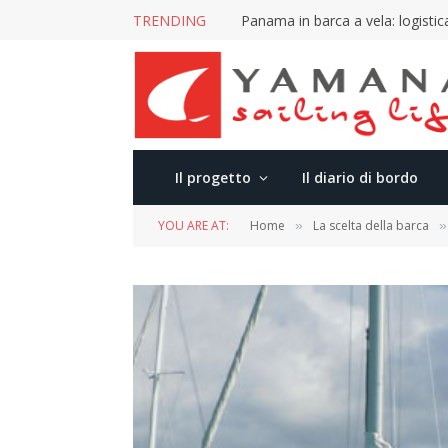
TRENDING
Panama in barca a vela: logistica
Il progetto
Il diario di bordo
YOU ARE AT:
Home
La scelta della barca
»
»