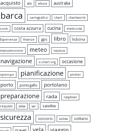
acquisto
australia
ais
altura
barca
cartografico
chart
chartworld
cucina
costa azzurra
conti
elettricità
libro
gps
lisbona
Esperienza
finanze
meteo
manutenzione
nautica
navigazione
occasione
o-chart.org
pianificazione
opencpn
plotter
porto
portolano
portogallo
preparazione
rada
raspbian
satellite
requisiti
salsa
sar
sicurezza
soccorsi
solitario
solida
vela
viaggio
travel
squali