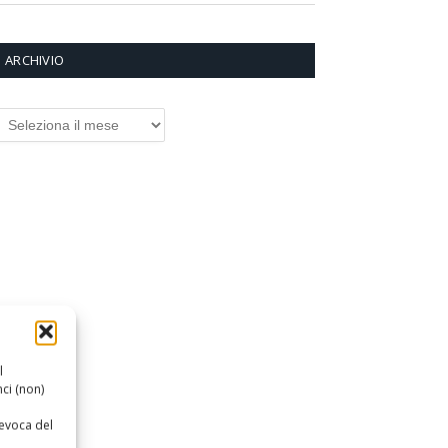
ARCHIVIO
RCHIVIO
l
ci (non)
revoca del