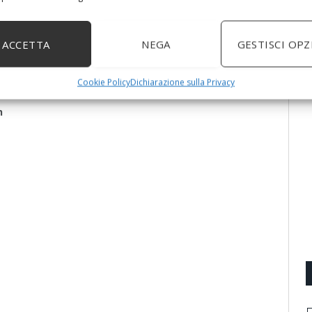
quistò uno stampo e apportando alcune modifiche relative a
Z42.
ACCETTA
NEGA
GESTISCI OPZ
dette lo stampo e la documentazione tecnica ad un gruppo di
Cookie Policy
Dichiarazione sulla Privacy
h