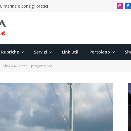
, marina e consigli pratici
Insta
F
Rubriche
Servizi
Link utili
Portolano
Sh
Alpa A42 Ketch – progetto S&S