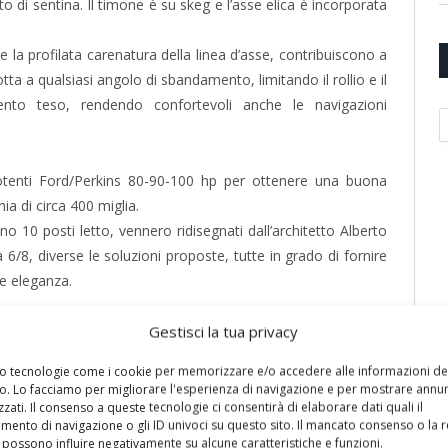
o di sentina. Il timone è su skeg e l’asse elica è incorporata
e la profilata carenatura della linea d’asse, contribuiscono a
ta a qualsiasi angolo di sbandamento, limitando il rollio e il
to teso, rendendo confortevoli anche le navigazioni
A
potenti Ford/Perkins 80-90-100 hp per ottenere una buona
a di circa 400 miglia.
no 10 posti letto, vennero ridisegnati dall’architetto Alberto
 6/8, diverse le soluzioni proposte, tutte in grado di fornire
le eleganza.
Gestisci la tua privacy
ima fu chiamata dal cantiere (col permesso dell’armatore) The
mo tecnologie come i cookie per memorizzare e/o accedere alle informazioni de
vo. Lo facciamo per migliorare l'esperienza di navigazione e per mostrare annun
per un’eventuale delfiniera (progetto tutt’ora acquistabile
zati. Il consenso a queste tecnologie ci consentirà di elaborare dati quali il
ento di navigazione o gli ID univoci su questo sito. Il mancato consenso o la 
possono influire negativamente su alcune caratteristiche e funzioni.