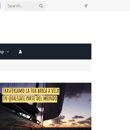
IT
gram
acebook
op