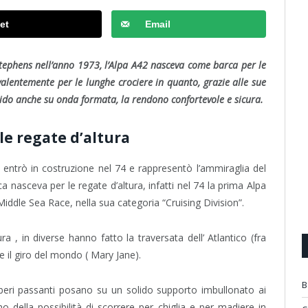
et
Email
ephens nell’anno 1973, l’Alpa A42 nasceva come barca per le
valentemente per le lunghe crociere in quanto, grazie alle sue
do anche su onda formata, la rendono confortevole e sicura.
le regate d’altura
 entrò in costruzione nel 74 e rappresentò l’ammiraglia del
ca nasceva per le regate d’altura, infatti nel 74 la prima Alpa
Middle Sea Race, nella sua categoria “Cruising Division”.
a , in diverse hanno fatto la traversata dell’ Atlantico (fra
 il giro del mondo ( Mary Jane).
B
beri passanti posano su un solido supporto imbullonato ai
ono della possibilità di scorrere per chiglia e per madiere in