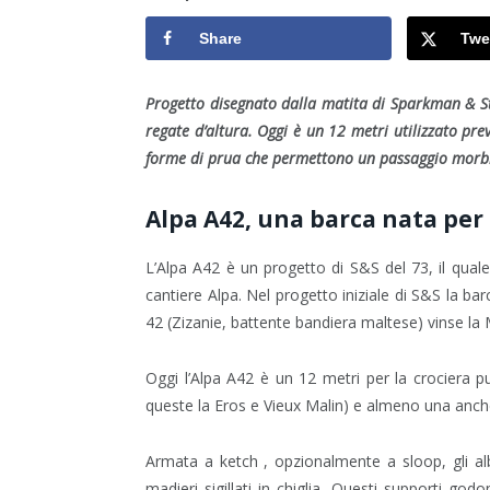
Share
Twe
Progetto disegnato dalla matita di Sparkman & St
regate d’altura. Oggi è un 12 metri utilizzato pre
forme di prua
che permettono un passaggio morbi
Alpa A42, una barca nata per 
L’Alpa A42 è un progetto di S&S del 73, il quale
cantiere Alpa. Nel progetto iniziale di S&S la bar
42 (Zizanie, battente bandiera maltese) vinse la 
Oggi l’Alpa A42 è un 12 metri per la crociera pur
queste la Eros e Vieux Malin) e almeno una anche
Armata a ketch , opzionalmente a sloop, gli al
madieri sigillati in chiglia. Questi supporti god