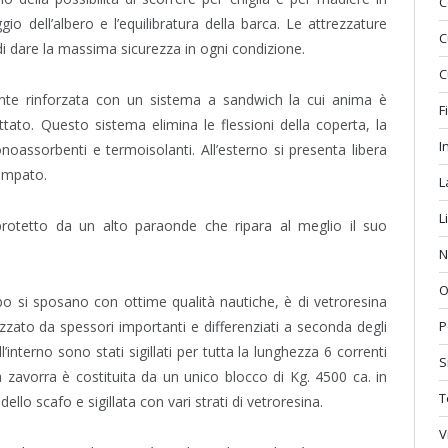
C
 dell’albero e l’equilibratura della barca. Le attrezzature
C
i dare la massima sicurezza in ogni condizione.
C
mente rinforzata con un sistema a sandwich la cui anima è
F
ttato. Questo sistema elimina le flessioni della coperta, la
I
fonoassorbenti e termoisolanti. All’esterno si presenta libera
tampato.
L
L
rotetto da un alto paraonde che ripara al meglio il suo
N
O
 si sposano con ottime qualità nautiche, è di vetroresina
izzato da spessori importanti e differenziati a seconda degli
P
interno sono stati sigillati per tutta la lunghezza 6 correnti
S
 zavorra è costituita da un unico blocco di Kg. 4500 ca. in
T
 dello scafo e sigillata con vari strati di vetroresina.
V